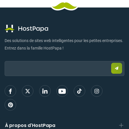
Des solutions de sites web intelligentes pour les petites entreprises.
Entrez dans la famille HostPapa !
Email:
Envo
un
e-
mail
pour
vous
inscri
À propos d'HostPapa