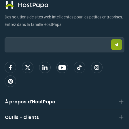
Des solutions de sites web intelligentes pour les petites entreprises.
Entrez dans la famille HostPapa !
Email:
Envo
un
e-
mail
pour
vous
inscri
À propos d'HostPapa
Outils - clients