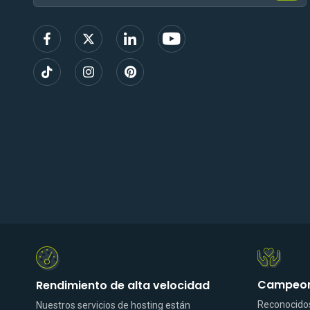
r
correo
í
b
electrónico
e
t
e
Campeone
Rendimiento de alta velocidad
Reconocidos
Nuestros servicios de hosting están