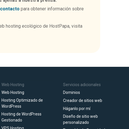
s ajenas a nuestra prensa:
 contacto
para obtener información sobre
eb hosting ecológico de HostPapa, visita
Web Hosting
Servicios adicionales
Web Hosting
Dominios
Hosting Optimizado de
Creador de sitios web
WordPress
Háganlo por mí
Hosting de WordPress
Diseño de sitio web
Gestionado
personalizado
VPS Hosting