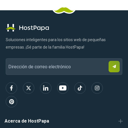
Logotipo
Facebook
Pinterest
Gorjeo
LinkedIn
YouTube
Tik
Instagram
de
Tok
HostPapa
Soluciones inteligentes para los sitios web de pequeñas
empresas. ¡Sé parte de la familia HostPapa!
S
Dirección
u
s
de
c
r
correo
í
b
electrónico
e
t
e
Acerca de HostPapa