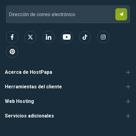
S
Dirección
u
s
de
c
r
correo
í
b
electrónico
e
t
e
Acerca de HostPapa
Herramientas del cliente
Web Hosting
Servicios adicionales