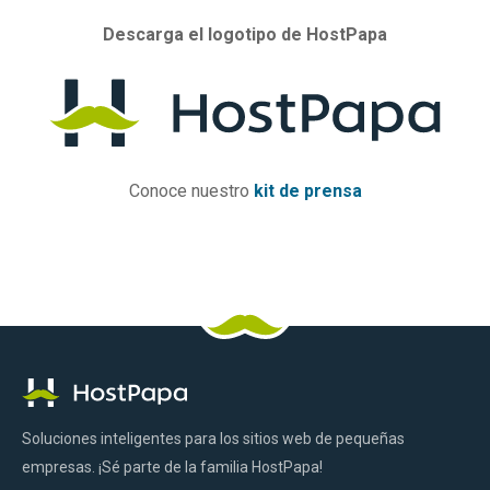
Descarga el logotipo de HostPapa
Conoce nuestro
kit de prensa
Logotipo
Facebook
Pinterest
Gorjeo
LinkedIn
YouTube
Tik
Instagram
de
Tok
HostPapa
Soluciones inteligentes para los sitios web de pequeñas
empresas. ¡Sé parte de la familia HostPapa!