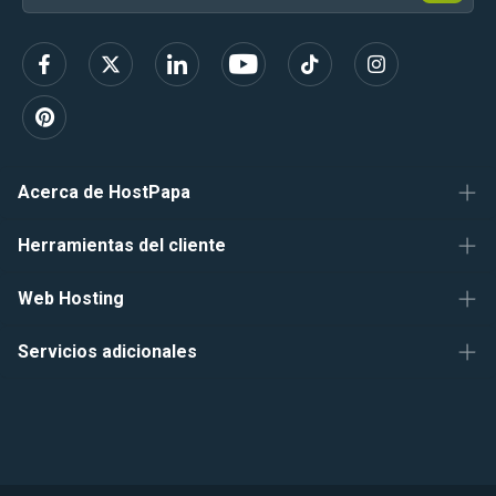
r
correo
í
b
electrónico
e
t
e
Acerca de HostPapa
Herramientas del cliente
Web Hosting
Servicios adicionales