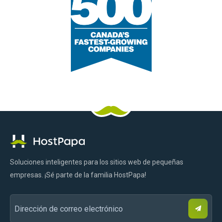
Logotipo
Facebook
Pinterest
Gorjeo
LinkedIn
YouTube
Tik
Instagram
de
Tok
HostPapa
Soluciones inteligentes para los sitios web de pequeñas
empresas. ¡Sé parte de la familia HostPapa!
S
Dirección
u
s
de
c