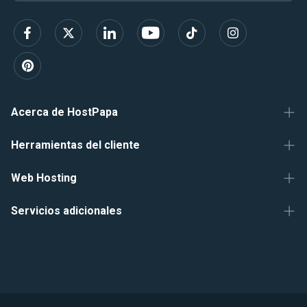
r
correo
í
b
electrónico
e
t
e
Acerca de HostPapa
Herramientas del cliente
Web Hosting
Servicios adicionales