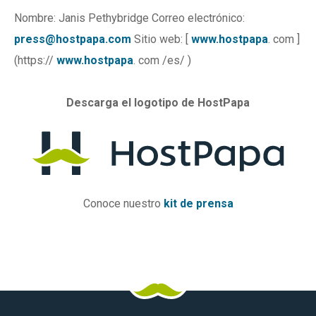
Nombre: Janis Pethybridge Correo electrónico:
press@hostpapa.com
Sitio web: [
www.hostpapa
. com ]
(https://
www.hostpapa
. com /es/ )
Descarga el logotipo de HostPapa
Conoce nuestro
kit de prensa
Logotipo
Facebook
Pinterest
Gorjeo
LinkedIn
YouTube
Tik
Instagram
de