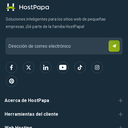
Tok
HostPapa
Soluciones inteligentes para los sitios web de pequeñas
empresas. ¡Sé parte de la familia HostPapa!
S
Dirección
u
s
de
c
r
correo
í
b
electrónico
e
t
e
Acerca de HostPapa
Herramientas del cliente
Web Hosting