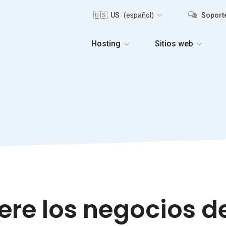
🇺🇸 US
(español)
Soporte
Hosting
Sitios web
re los negocios d