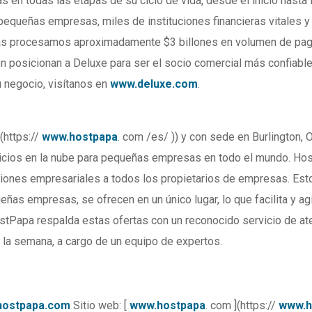
 en todas las etapas de su ciclo de vida, desde el inicio hasta 
equeñas empresas, miles de instituciones financieras vitales y
as procesamos aproximadamente $3 billones en volumen de pa
ón posicionan a Deluxe para ser el socio comercial más confiabl
 negocio, visítanos en
www.deluxe.com
.
](https://
www.hostpapa
. com /es/ )) y con sede en Burlington, O
vicios en la nube para pequeñas empresas en todo el mundo. Ho
ones empresariales a todos los propietarios de empresas. Est
ñas empresas, se ofrecen en un único lugar, lo que facilita y agi
ostPapa respalda estas ofertas con un reconocido servicio de at
de la semana, a cargo de un equipo de expertos.
ostpapa.com
Sitio web: [
www.hostpapa
. com ](https://
www.h