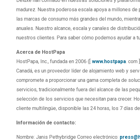
Deluxe han confiado en nuestras soluciones y plataformas
madurez. Nuestra poderosa escala apoya a millones de p
las marcas de consumo más grandes del mundo, mientr
anuales. Nuestro alcance, escala y canales de distribuci
nuestros clientes. Para saber cómo podemos ayudar a tu
Acerca de HostPapa
HostPapa, Inc., fundada en 2006 ([
www.hostpapa
. com 
Canadá, es un proveedor líder de alojamiento web y ser
compromete a proporcionar una gama completa de soluci
servicios, tradicionalmente fuera del alcance de las peque
selección de los servicios que necesitan para crecer. H
cliente multilingüe, disponible las 24 horas, los 7 días 
Información de contacto:
Nombre: Janis Pethybridge Correo electrónico:
press@h