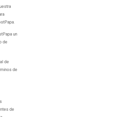
uestra
ara
HostPapa.
stPapa un
o de
al de
rminos de
s
entes de