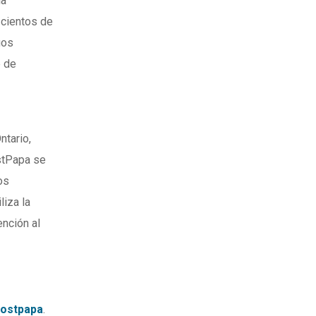
la
 cientos de
gos
e de
ntario,
stPapa se
os
liza la
ención al
ostpapa
.