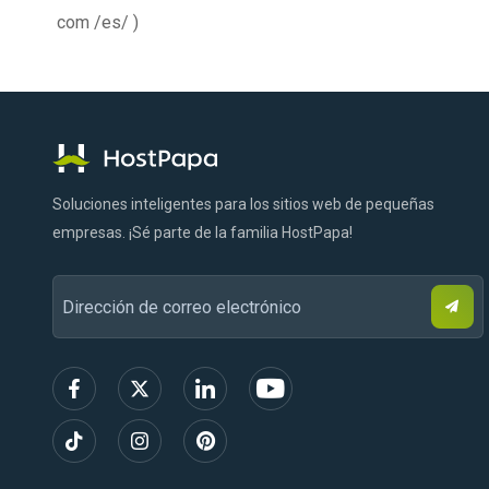
com /es/ )
Logotipo
Facebook
Tik
Gorjeo
Instagram
LinkedIn
Pinterest
YouTube
de
Tok
HostPapa
Soluciones inteligentes para los sitios web de pequeñas
empresas. ¡Sé parte de la familia HostPapa!
S
Dirección
u
s
de
c
r
correo
í
b
electrónico
e
t
e