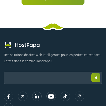
Des solutions de sites web intelligentes pour les petites entreprises.
Entrez dans la famille HostPapa !
Email:
Envo
un
e-
mail
pour
vous
inscri