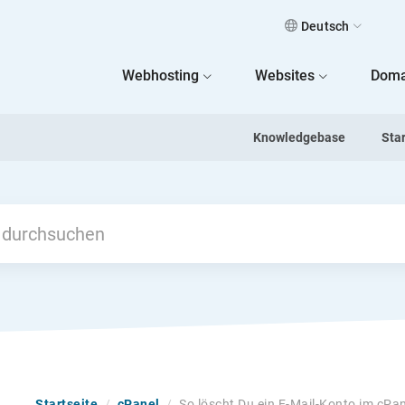
Deutsch
 Home
Webhosting
Websites
Doma
Knowledgebase
Sta
Startseite
/
cPanel
/
So löscht Du ein E-Mail-Konto im cPa