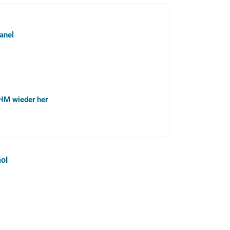
anel
WHM wieder her
ol