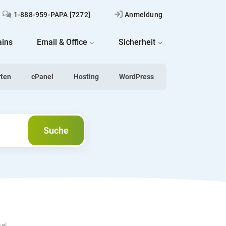
1-888-959-PAPA [7272]
Anmeldung
ins
Email & Office
Sicherheit
rten
cPanel
Hosting
WordPress
Suche
Suche
nel