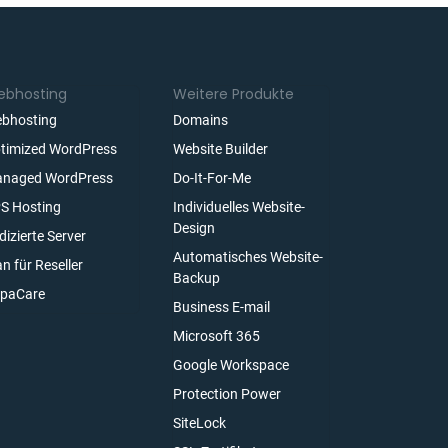
bhosting
Weitere Produkte
bhosting
Domains
timized WordPress
Website Builder
naged WordPress
Do-It-For-Me
S Hosting
Individuelles Website-
Design
dizierte Server
Automatisches Website-
an für Reseller
Backup
paCare
Business E-mail
Microsoft 365
Google Workspace
Protection Power
SiteLock