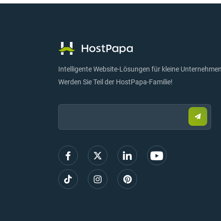
Intelligente Website-Lösungen für kleine Unternehmen
Werden Sie Teil der HostPapa-Familie!
Email:
Sende
Sie
eine
E-
Mail,
um
sich
anzum