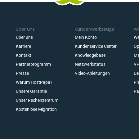
Über uns
Kundenwerkzeuge
We
Über uns
Mein Konto
We
.
Karriere
Kundenservice Center
Op
Kontakt
Knowledgebase
Ma
Partnerprogramm
Netzwerkstatus
VP
n
Presse
Video-Anleitungen
De
Warum HostPapa?
Pl
Unsere Garantie
Pa
elden
Unser Rechenzentrum
Kostenlose Migration