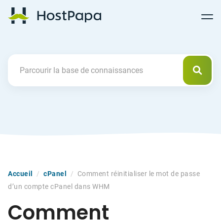
Follow
Follow
Follow
Follow
HostPapa Blog Home
Follow
Follow
Follow
us
us
us
us
us
us
us
on
on
on
on
on
on
on
Facebook
Pinterest
X
Linkedin
YouTube
Tiktok
Instagram
Reche
Search For
Accueil
/
cPanel
/
Comment réinitialiser le mot de passe
d’un compte cPanel dans WHM
Comment