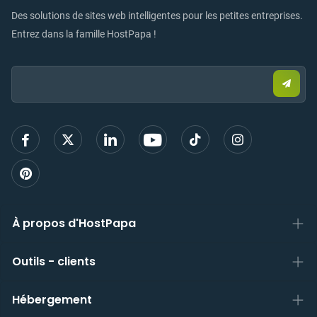
Des solutions de sites web intelligentes pour les petites entreprises.
Entrez dans la famille HostPapa !
Email:
Envo
un
e-
mail
pour
vous
inscri
À propos d'HostPapa
Outils - clients
Hébergement