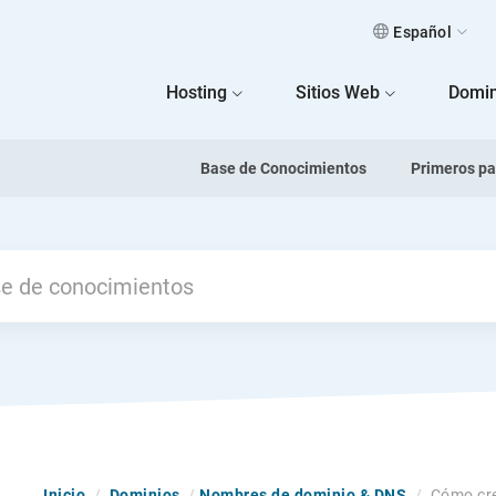
Español
 Home
Hosting
Sitios Web
Domin
Base de Conocimientos
Primeros p
Inicio
/
Dominios
/
Nombres de dominio & DNS
/
Cómo cre