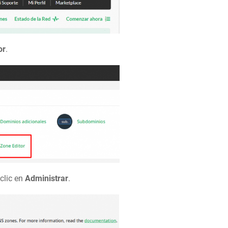
or
.
 clic en
Administrar
.