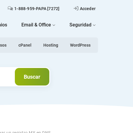
1-888-959-PAPA [7272]
Acceder
ios
Email & Office
Seguridad
asos
cPanel
Hosting
WordPress
Buscar
Buscar
ar un registro MX en DNS