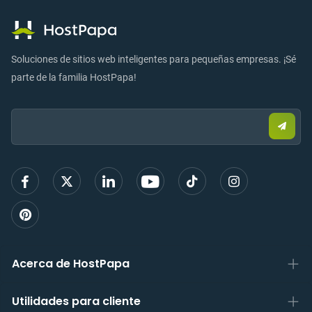
Soluciones de sitios web inteligentes para pequeñas empresas. ¡Sé
parte de la familia HostPapa!
Email:
Envia
corre
elect
para
regist
Acerca de HostPapa
Utilidades para cliente