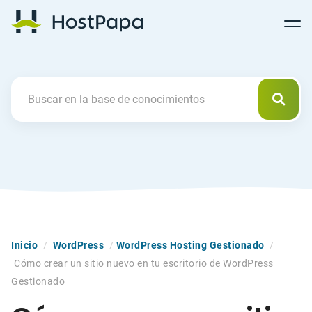
Follow
Follow
Follow
Follow
HostPapa Blog Home
Follow
Follow
Follow
us
us
us
us
us
us
us
on
on
on
on
on
on
on
Facebook
Pinterest
X
Linkedin
YouTube
Tiktok
Instagram
Busca
Search For
Inicio
/
WordPress
/
WordPress Hosting Gestionado
/
Cómo crear un sitio nuevo en tu escritorio de WordPress
Gestionado