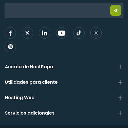
Email:
Envia
corre
elect
para
regist
Acerca de HostPapa
Utilidades para cliente
Hosting Web
Servicios adicionales