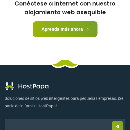
Conéctese a Internet con nuestro
alojamiento web asequible
Aprenda más ahora
Soluciones de sitios web inteligentes para pequeñas empresas. ¡Sé
parte de la familia HostPapa!
Email:
Envia
corre
elect