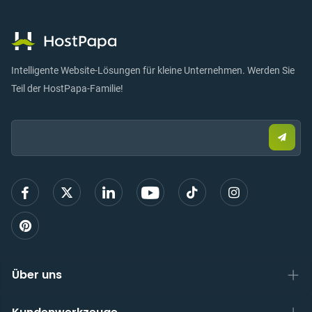
Intelligente Website-Lösungen für kleine Unternehmen. Werden Sie
Teil der HostPapa-Familie!
Email:
Send
Sie
eine
E-
Mail,
um
sich
anzu
Über uns