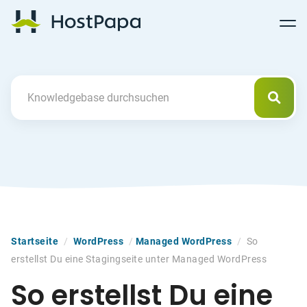
Follow
Follow
Follow
Follow
HostPapa Blog Home
Follow
Follow
Follow
us
us
us
us
us
us
us
on
on
on
on
on
on
on
Facebook
Pinterest
X
Linkedin
YouTube
Tiktok
Instagram
Such
Search For
Startseite
/
WordPress
/
Managed WordPress
/
So
erstellst Du eine Stagingseite unter Managed WordPress
So erstellst Du eine