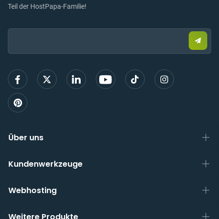
Teil der HostPapa-Familie!
Email:
Send
Sie
eine
E-
Mail,
um
sich
anzu
Über uns
Kundenwerkzeuge
Webhosting
Weitere Produkte