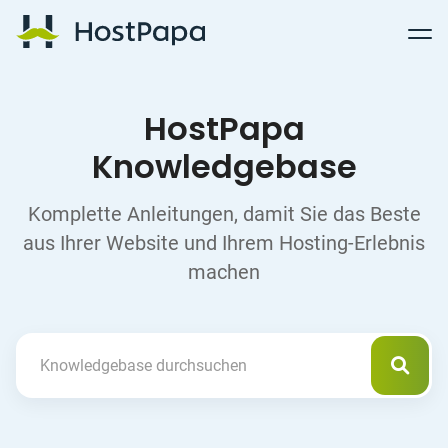
Follow
Follow
Follow
Follow
HostPapa Blog Home
Follow
Follow
Follow
us
us
us
us
us
us
us
on
on
on
on
on
on
on
Facebook
Pinterest
X
Linkedin
YouTube
Tiktok
Instagram
HostPapa
Knowledgebase
Komplette Anleitungen, damit Sie das Beste
aus Ihrer Website und Ihrem Hosting-Erlebnis
machen
Such
Search For