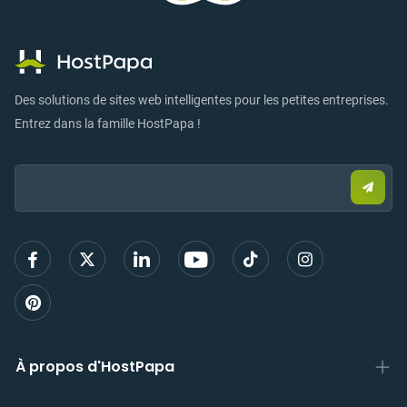
Des solutions de sites web intelligentes pour les petites entreprises.
Entrez dans la famille HostPapa !
Email:
Envo
un
e-
mail
pour
vous
inscri
À propos d'HostPapa