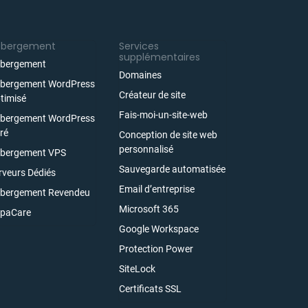
ébergement
Services
supplémentaires
bergement
Domaines
bergement WordPress
Créateur de site
timisé
Fais-moi-un-site-web
bergement WordPress
ré
Conception de site web
personnalisé
bergement VPS
Sauvegarde automatisée
rveurs Dédiés
Email d’entreprise
bergement Revendeu
Microsoft 365
paCare
Google Workspace
Protection Power
SiteLock
Certificats SSL