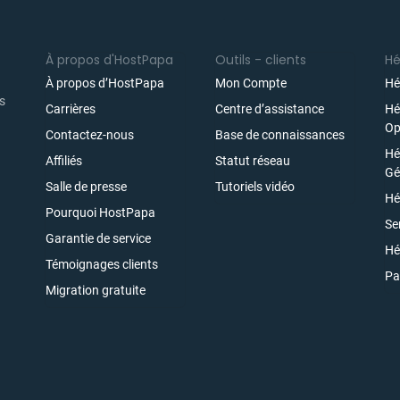
À propos d'HostPapa
Outils - clients
H
À propos d’HostPapa
Mon Compte
Hé
es
Carrières
Centre d’assistance
Hé
Op
Contactez-nous
Base de connaissances
Hé
Affiliés
Statut réseau
ez
Gé
Salle de presse
Tutoriels vidéo
Hé
Pourquoi HostPapa
Se
Garantie de service
e
Hé
Témoignages clients
Pa
Migration gratuite