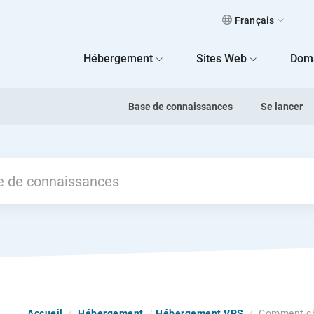
Français
 Home
Hébergement
Sites Web
Dom
Base de connaissances
Se lancer
Accueil
/
Hébergement
/
Hébergement VPS
/
Comment ch