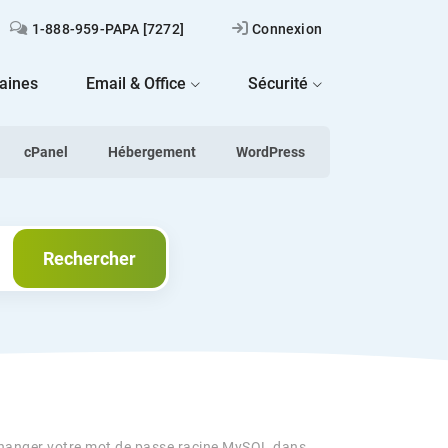
1-888-959-PAPA [7272]
Connexion
aines
Email & Office
Sécurité
cPanel
Hébergement
WordPress
Rechercher
Rechercher
anger votre mot de passe racine MySQL dans