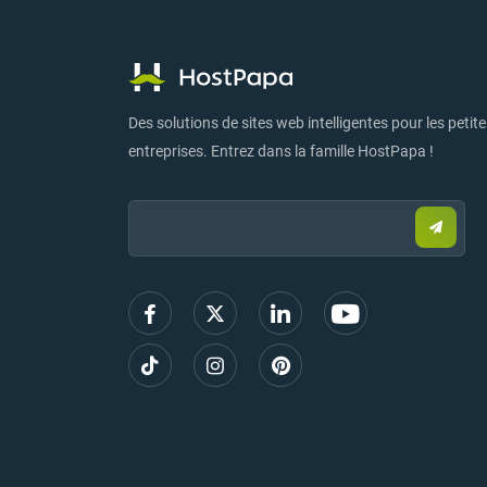
Des solutions de sites web intelligentes pour les petit
entreprises. Entrez dans la famille HostPapa !
Email:
Envoy
un
e-
mail
pour
vous
inscrir