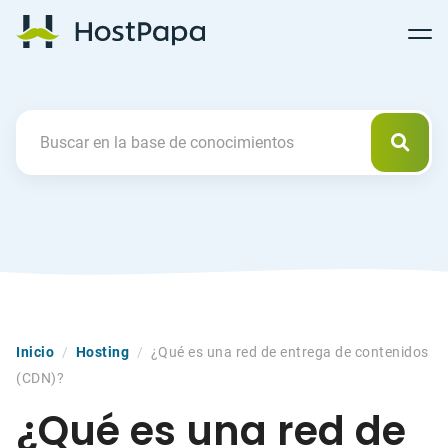
Follow
Follow
Follow
Follow
HostPapa Blog Home
Follow
Follow
Follow
us
us
us
us
us
us
us
on
on
on
on
on
on
on
Facebook
Pinterest
X
Linkedin
YouTube
Tiktok
Instagram
Busca
Search For
Inicio
/
Hosting
/
¿Qué es una red de entrega de contenidos
(CDN)?
¿Qué es una red de