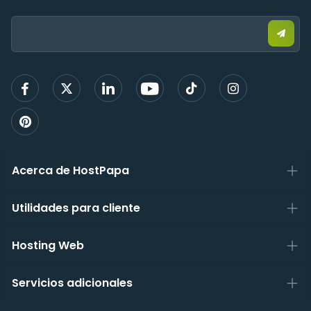
Email:
Envia
corre
elect
para
regist
Acerca de HostPapa
Utilidades para cliente
Hosting Web
Servicios adicionales