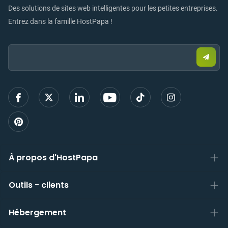
Des solutions de sites web intelligentes pour les petites entreprises.
Entrez dans la famille HostPapa !
Email:
Envo
un
e-
mail
pour
vous
inscri
À propos d'HostPapa
Outils - clients
Hébergement