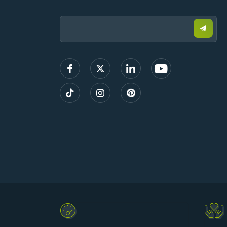
Email:
Enviar
correo
electr
para
regist