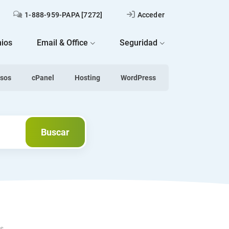
1-888-959-PAPA [7272]
Acceder
ios
Email & Office
Seguridad
asos
cPanel
Hosting
WordPress
Buscar
Buscar
os