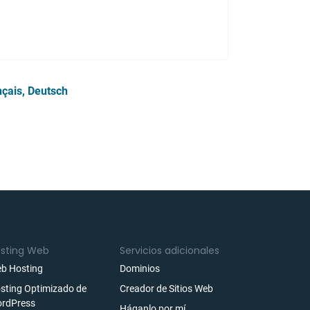
nçais
Deutsch
sting Web
Servicios adicionales
b Hosting
Dominios
sting Optimizado de
Creador de Sitios Web
rdPress
Háganlo por mí