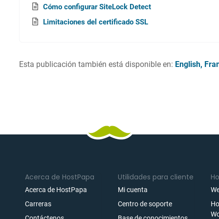
Cómo configurar SiteLock Detect
Limitaciones del certificado SSL
Esta publicación también está disponible en:
English
Fra
Acerca de HostPapa
Utilidades para cliente
Ho
Acerca de HostPapa
Mi cuenta
We
Carreras
Centro de soporte
Ho
Wo
Contáctenos
Base de conocimientos