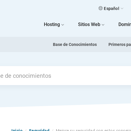
Español
 Home
Hosting
Sitios Web
Domin
Base de Conocimientos
Primeros p
Inicio
/
Seguridad
/
Mejore su seguridad con estos consej