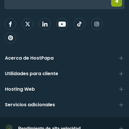
elect
para
regist
Acerca de HostPapa
Utilidades para cliente
Hosting Web
Servicios adicionales
Rendimiento de alta velocidad