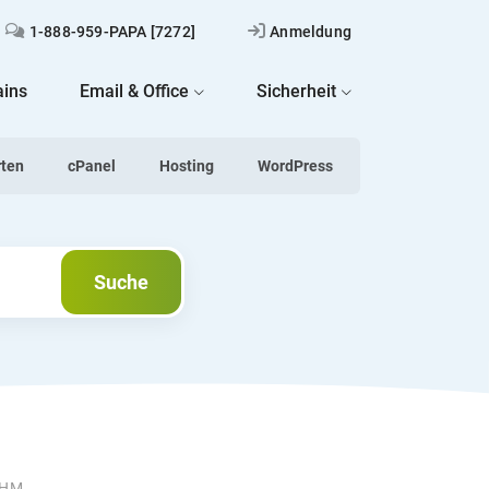
1-888-959-PAPA [7272]
Anmeldung
ins
Email & Office
Sicherheit
rten
cPanel
Hosting
WordPress
Suche
Suche
 WHM