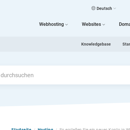
Deutsch
 Home
Webhosting
Websites
Doma
Knowledgebase
Sta
Startseite
/
Hosting
/
So erstellen Sie ein neues Konto in