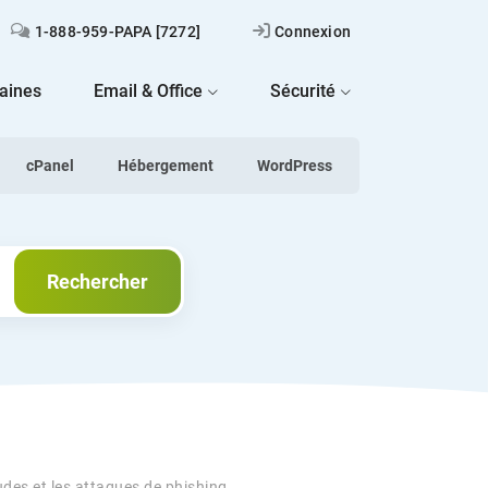
1-888-959-PAPA [7272]
Connexion
aines
Email & Office
Sécurité
cPanel
Hébergement
WordPress
Rechercher
Rechercher
des et les attaques de phishing