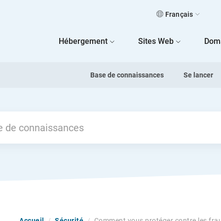
Français
 Home
Hébergement
Sites Web
Dom
Base de connaissances
Se lancer
Accueil
/
Sécurité
/
Comment vous protéger contre les frau