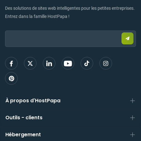
Des solutions de sites web intelligentes pour les petites entreprises.
Entrez dans la famille HostPapa !
Email:
Envo
un
e-
mail
pour
vous
inscri
À propos d'HostPapa
Outils - clients
Hébergement