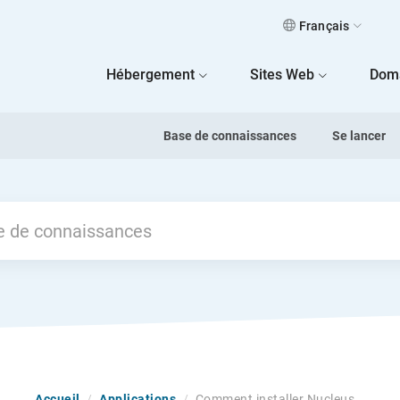
Français
 Home
Hébergement
Sites Web
Dom
Base de connaissances
Se lancer
Accueil
/
Applications
/
Comment installer Nucleus