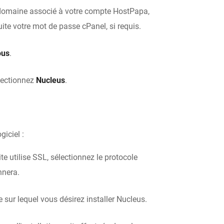
 domaine associé à votre compte HostPapa,
uite votre mot de passe cPanel, si requis.
ous
.
lectionnez
Nucleus
.
giciel :
site utilise SSL, sélectionnez le protocole
nnera.
 sur lequel vous désirez installer Nucleus.