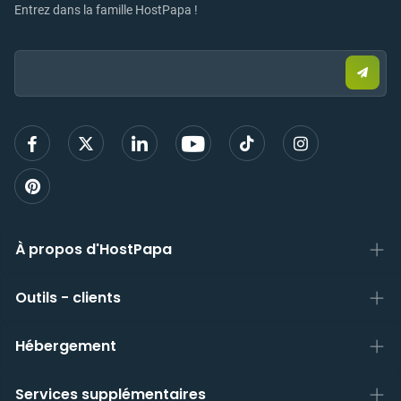
Entrez dans la famille HostPapa !
Email:
Envo
un
e-
mail
pour
vous
inscri
À propos d'HostPapa
Outils - clients
Hébergement
Services supplémentaires