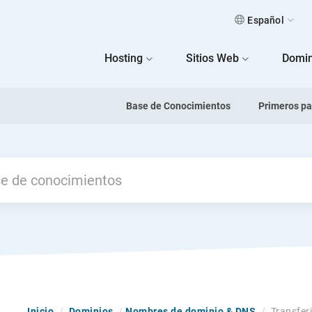
Español
 Home
Hosting
Sitios Web
Domin
Base de Conocimientos
Primeros p
Inicio
/
Dominios
/
Nombres de dominio & DNS
/
Transfer