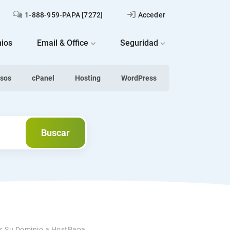
1-888-959-PAPA [7272]
Acceder
ios
Email & Office
Seguridad
asos
cPanel
Hosting
WordPress
Buscar
Buscar
ir Su Dominio a HostPapa