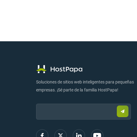
Soluciones de sitios web inteligentes para pequeñas
empresas. ¡Sé parte de la familia HostPapa!
Email:
Enviar
correo
electr
para
regist