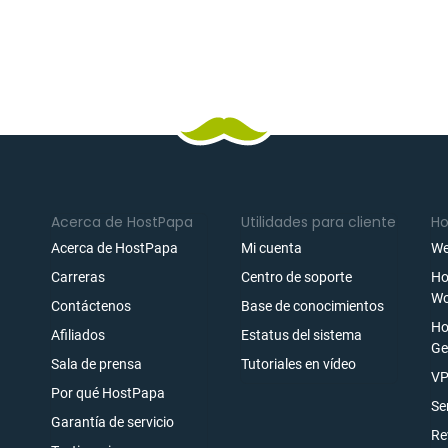
Acerca de HostPapa
Utilidades para cliente
Ho
Acerca de HostPapa
Mi cuenta
We
Carreras
Centro de soporte
Ho
Wo
Contáctenos
Base de conocimientos
Ho
Afiliados
Estatus del sistema
Ge
Sala de prensa
Tutoriales en vídeo
ónico
VP
Por qué HostPapa
rarse
Se
Garantía de servicio
Re