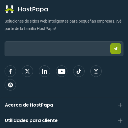
Soluciones de sitios web inteligentes para pequeñas empresas. ¡Sé
parte de la familia HostPapa!
Email:
Envia
corre
elect
para
regist
Acerca de HostPapa
Utilidades para cliente