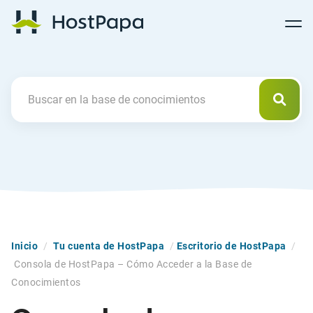
Follow
Follow
Follow
Follow
HostPapa Blog Home
Follow
Follow
Follow
us
us
us
us
us
us
us
on
on
on
on
on
on
on
Facebook
Pinterest
X
Linkedin
YouTube
Tiktok
Instagram
Busca
Search For
Inicio
/
Tu cuenta de HostPapa
/
Escritorio de HostPapa
/
Consola de HostPapa – Cómo Acceder a la Base de
Conocimientos