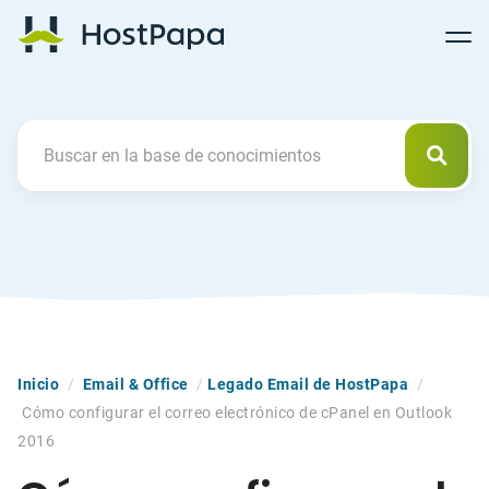
Follow
Follow
Follow
Follow
HostPapa Blog Home
Follow
Follow
Follow
us
us
us
us
us
us
us
on
on
on
on
on
on
on
Facebook
Pinterest
X
Linkedin
YouTube
Tiktok
Instagram
Busca
Search For
Inicio
/
Email & Office
/
Legado Email de HostPapa
/
Cómo configurar el correo electrónico de cPanel en Outlook
2016