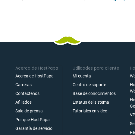
Acerca de HostPapa
Utilidades para cliente
Ho
Acerca de HostPapa
Mi cuenta
We
Carreras
Centro de soporte
Ho
Wo
Contáctenos
Base de conocimientos
Ho
Afiliados
Estatus del sistema
Ge
Sala de prensa
Tutoriales en vídeo
ónico
VP
Por qué HostPapa
rarse
Se
Garantía de servicio
Re