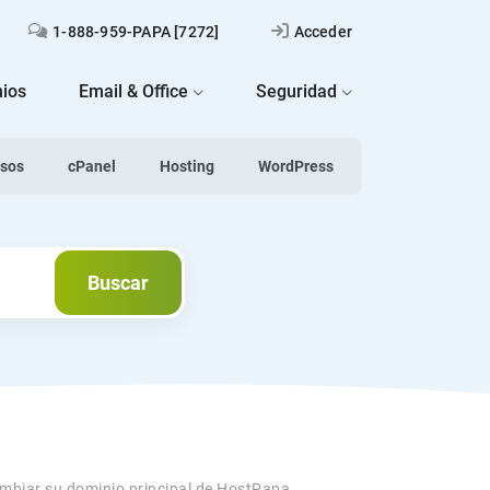
1-888-959-PAPA [7272]
Acceder
ios
Email & Office
Seguridad
asos
cPanel
Hosting
WordPress
Buscar
Buscar
biar su dominio principal de HostPapa