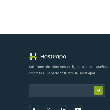
Soluciones de sitios web inteligentes para pequeñas
empresas. ¡Sé parte de la familia HostPapa!
Email:
Enviar
correo
electr
para
regist