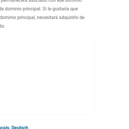
.) permanecerá asociado con ese dominio
 dominio principal. Si le gustaría que
ominio principal, necesitará adquirirlo de
do.
nçais
Deutsch