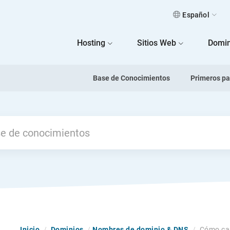
Español
 Home
Hosting
Sitios Web
Domin
Base de Conocimientos
Primeros p
Inicio
/
Dominios
/
Nombres de dominio & DNS
/
Cómo cam