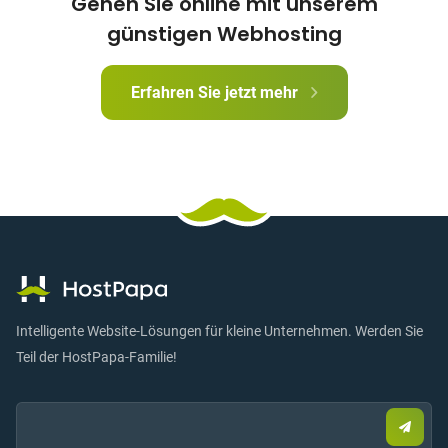
Gehen Sie online mit unserem
günstigen Webhosting
Erfahren Sie jetzt mehr
Intelligente Website-Lösungen für kleine Unternehmen. Werden Sie
Teil der HostPapa-Familie!
Email:
Send
Sie
eine
E-