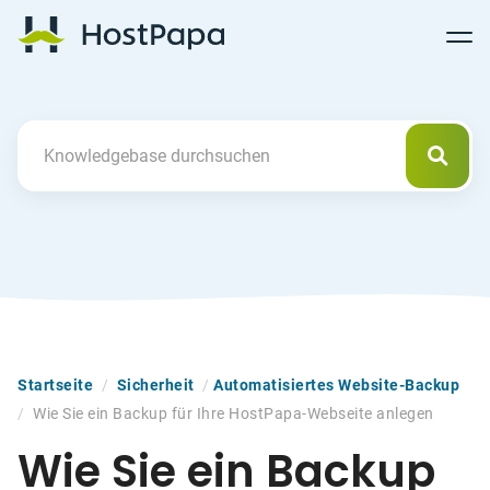
Follow
Follow
Follow
Follow
HostPapa Blog Home
Follow
Follow
Follow
us
us
us
us
us
us
us
on
on
on
on
on
on
on
Facebook
Pinterest
X
Linkedin
YouTube
Tiktok
Instagram
Such
Search For
Startseite
/
Sicherheit
/
Automatisiertes Website-Backup
/
Wie Sie ein Backup für Ihre HostPapa-Webseite anlegen
Wie Sie ein Backup