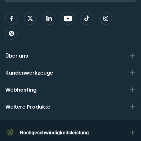
Mail,
um
sich
anzu
Über uns
Kundenwerkzeuge
Webhosting
Weitere Produkte
Hochgeschwindigkeitsleistung