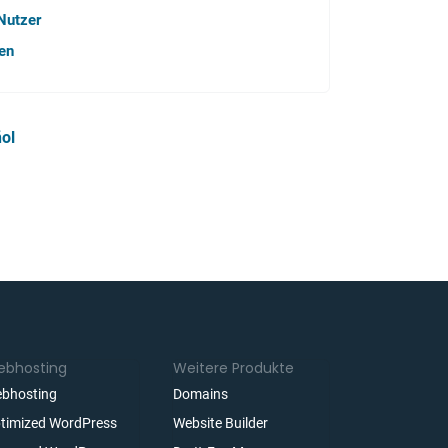
Nutzer
gen
ol
bhosting
Weitere Produkte
bhosting
Domains
timized WordPress
Website Builder