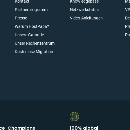
Kontakt
Knowledgebase
Ma
Partnerprogramm
Netzwerkstatus
VP
n
Presse
Video-Anleitungen
De
Warum HostPapa?
Pl
Unsere Garantie
Pa
elden
Unser Rechenzentrum
Kostenlose Migration
ice-Champions
100% global