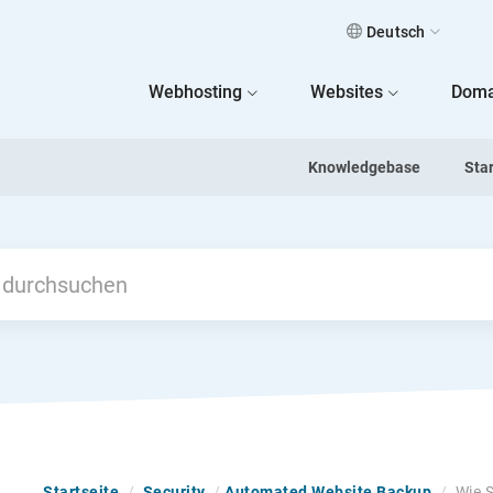
Deutsch
 Home
Webhosting
Websites
Doma
Knowledgebase
Sta
Startseite
/
Security
/
Automated Website Backup
/
Wie 