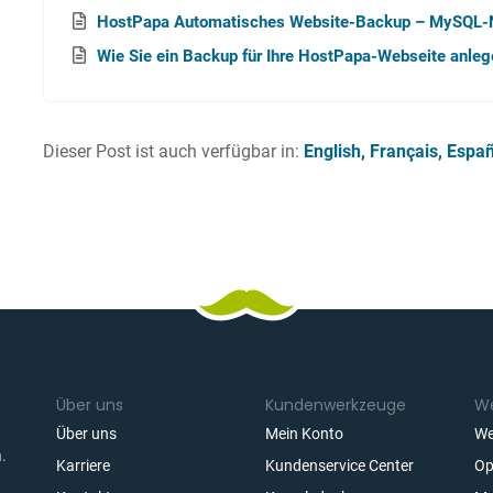
HostPapa Automatisches Website-Backup – MySQL-
Wie Sie ein Backup für Ihre HostPapa-Webseite anle
Dieser Post ist auch verfügbar in:
English
Français
Españ
Über uns
Kundenwerkzeuge
We
Über uns
Mein Konto
We
.
Karriere
Kundenservice Center
Op