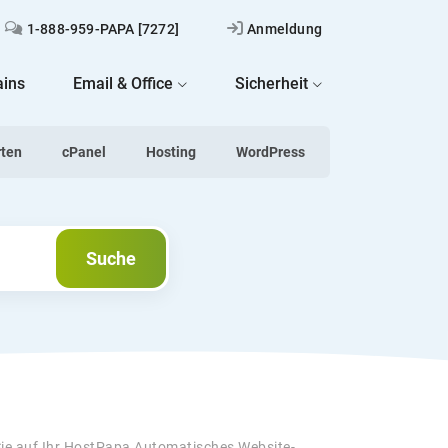
1-888-959-PAPA [7272]
Anmeldung
ins
Email & Office
Sicherheit
rten
cPanel
Hosting
WordPress
Suche
Suche
Sie auf Ihr HostPapa Automatisches Website-