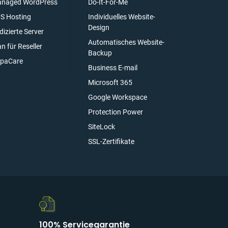
naged WordPress
Do-It-For-Me
S Hosting
Individuelles Website-
Design
dizierte Server
Automatisches Website-
an für Reseller
Backup
paCare
Business E-mail
Microsoft 365
Google Workspace
Protection Power
SiteLock
SSL-Zertifikate
100% Servicegarantie