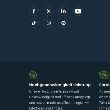
Mail,
um
sich
anzum
Hochgeschwindigkeitsleistung
Serv
Unsere Hosting-Services sind auf
Ausgez
Geschwindigkeit und Effizienz ausgelegt
eigentl
und nutzen modernste Technologien wie
Toller 
LiteSpeed und andere.
fantas