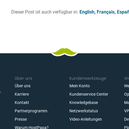
Dieser Post ist auch verfügbar in:
English
Français
Españ
Über uns
Kundenwerkzeuge
We
Über uns
Mein Konto
We
.
Karriere
Kundenservice Center
Op
Kontakt
Knowledgebase
Ma
Partnerprogramm
Netzwerkstatus
VP
n
Presse
Video-Anleitungen
De
Warum HostPapa?
Pl