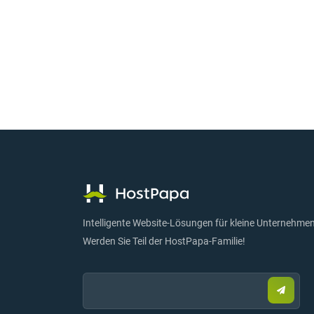
Intelligente Website-Lösungen für kleine Unternehmen
Werden Sie Teil der HostPapa-Familie!
Email:
Sende
Sie
eine
E-