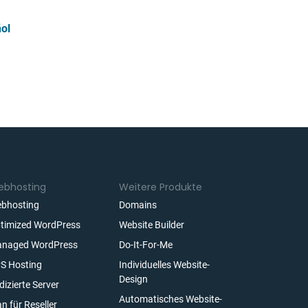
ol
bhosting
Weitere Produkte
bhosting
Domains
timized WordPress
Website Builder
naged WordPress
Do-It-For-Me
S Hosting
Individuelles Website-
Design
dizierte Server
Automatisches Website-
an für Reseller