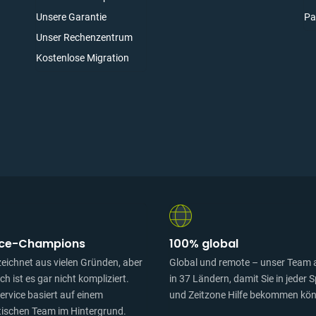
Unsere Garantie
Pa
elden
Unser Rechenzentrum
Kostenlose Migration
ice-Champions
100% global
eichnet aus vielen Gründen, aber
Global und remote – unser Team a
ich ist es gar nicht kompliziert.
in 37 Ländern, damit Sie in jeder 
Service basiert auf einem
und Zeitzone Hilfe bekommen kö
tischen Team im Hintergrund.