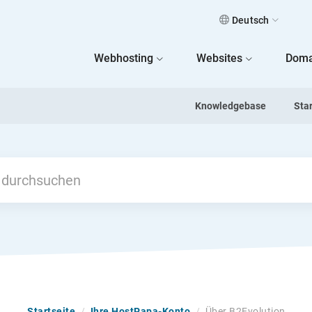
Deutsch
 Home
Webhosting
Websites
Doma
Knowledgebase
Sta
Startseite
/
Ihre HostPapa-Konto
/
Über B2Evolution