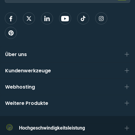
E-
Mail,
um
sich
anzu
Über uns
Kundenwerkzeuge
Webhosting
Weitere Produkte
Hochgeschwindigkeitsleistung