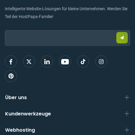
Intelligente Website-Lösungen für kleine Unternehmen. Werden Sie
Teil der HostPapa-Familie!
Email:
Send
Sie
eine
E-
Mail,
um
sich
anzu
Über uns
Kundenwerkzeuge
Webhosting