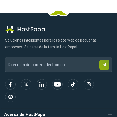
Logotipo
Facebook
Pinterest
Gorjeo
LinkedIn
YouTube
Tik
Instagram
de
Tok
HostPapa
Soluciones inteligentes para los sitios web de pequeñas
empresas. ¡Sé parte de la familia HostPapa!
S
Dirección
u
s
de
c
r
correo
í
b
electrónico
e
t
e
Acerca de HostPapa