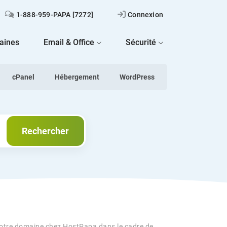
1-888-959-PAPA [7272]
Connexion
aines
Email & Office
Sécurité
cPanel
Hébergement
WordPress
Rechercher
Rechercher
votre domaine chez HostPapa dans le cadre de