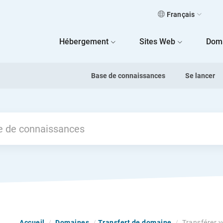
Français
 Home
Hébergement
Sites Web
Dom
Base de connaissances
Se lancer
Accueil
/
Domaines
/
Transfert de domaine
/
Transférer 