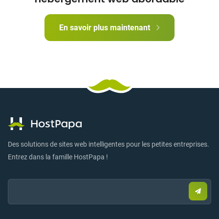
En savoir plus maintenant
Des solutions de sites web intelligentes pour les petites entreprises.
Entrez dans la famille HostPapa !
Email:
Envo
un
e-
mail
pour
vous