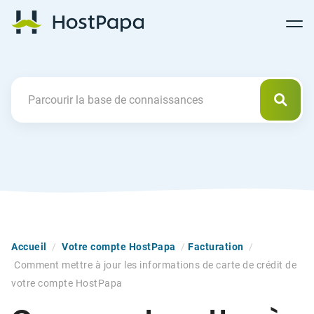
Follow
Follow
Follow
Follow
HostPapa Blog Home
Follow
Follow
Follow
us
us
us
us
us
us
us
on
on
on
on
on
on
on
Facebook
Pinterest
X
Linkedin
YouTube
Tiktok
Instagram
Reche
Search For
Accueil
/
Votre compte HostPapa
/
Facturation
/
Comment mettre à jour les informations de carte de crédit de
votre compte HostPapa