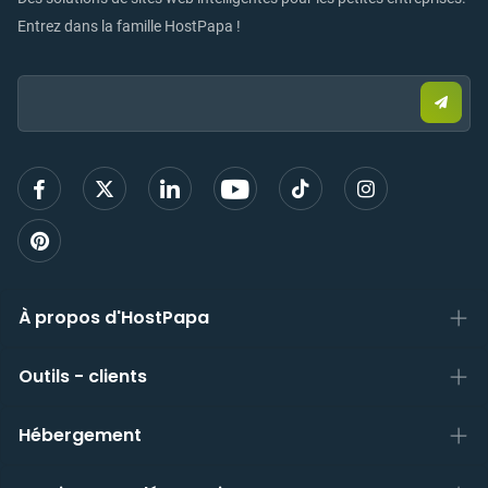
Entrez dans la famille HostPapa !
Email:
Envo
un
e-
mail
pour
vous
inscri
À propos d'HostPapa
Outils - clients
Hébergement