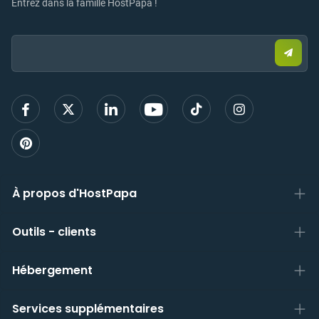
Entrez dans la famille HostPapa !
Email:
Envo
un
e-
mail
pour
vous
inscri
À propos d'HostPapa
Outils - clients
Hébergement
Services supplémentaires