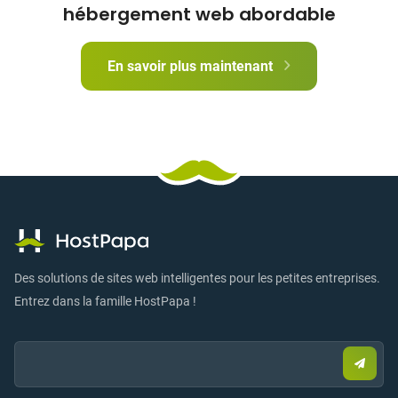
hébergement web abordable
En savoir plus maintenant
Des solutions de sites web intelligentes pour les petites entreprises.
Entrez dans la famille HostPapa !
Email:
Envo
un
e-
mail
pour