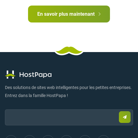
En savoir plus maintenant
Des solutions de sites web intelligentes pour les petites entreprises.
Entrez dans la famille HostPapa !
Email:
Envo
un
e-
mail
pour
vous
inscri