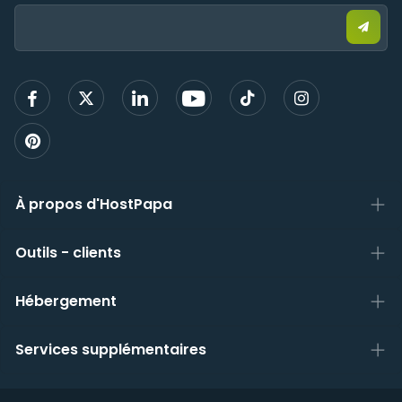
Email:
Envo
un
e-
mail
pour
vous
inscri
À propos d'HostPapa
Outils - clients
Hébergement
Services supplémentaires