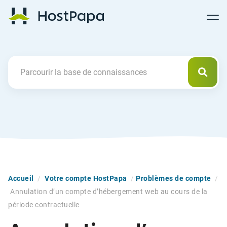
Follow
Follow
Follow
Follow
HostPapa Blog Home
Follow
Follow
Follow
us
us
us
us
us
us
us
on
on
on
on
on
on
on
Facebook
Pinterest
X
Linkedin
YouTube
Tiktok
Instagram
Reche
Search For
Accueil
/
Votre compte HostPapa
/
Problèmes de compte
/
Annulation d’un compte d’hébergement web au cours de la
période contractuelle