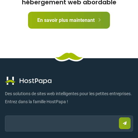
hébergement web abordable
En savoir plus maintenant
Des solutions de sites web intelligentes pour les petites entreprises.
Entrez dans la famille HostPapa !
Email:
Envo
un
e-
mail
pour
vous