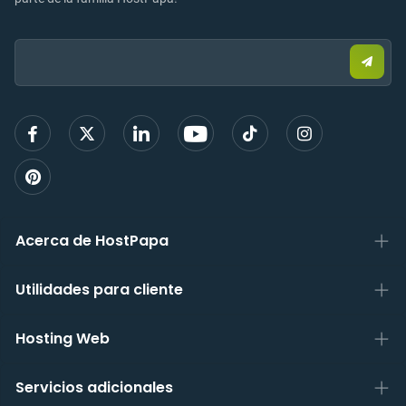
Email:
Envia
corre
elect
para
regist
Acerca de HostPapa
Utilidades para cliente
Hosting Web
Servicios adicionales