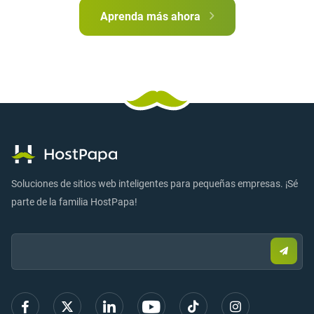
Aprenda más ahora
Soluciones de sitios web inteligentes para pequeñas empresas. ¡Sé
parte de la familia HostPapa!
Email:
Envia
corre
elect
para
regist