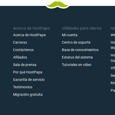
Acerca de HostPapa
Utilidades para cliente
Ho
Acerca de HostPapa
Mi cuenta
We
Carreras
Centro de soporte
Ho
Wo
Contáctenos
Base de conocimientos
Ho
Afiliados
Estatus del sistema
Ge
Sala de prensa
Tutoriales en vídeo
ónico
VP
Por qué HostPapa
rarse
Se
Garantía de servicio
Re
Testimonios
Pa
Migración gratuita