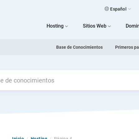
Español
 Home
Hosting
Sitios Web
Domin
Base de Conocimientos
Primeros p
Previous
Inicio
/
Hosting
/
Página 4