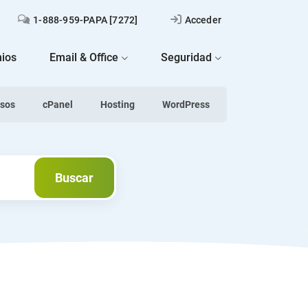
1-888-959-PAPA [7272]
Acceder
ios
Email & Office
Seguridad
asos
cPanel
Hosting
WordPress
Next
Buscar
Buscar